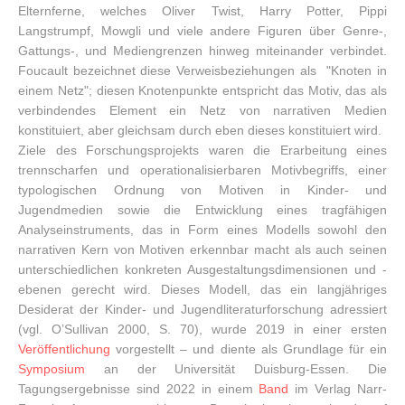
Elternferne, welches Oliver Twist, Harry Potter, Pippi
Langstrumpf, Mowgli und viele andere Figuren über Genre-,
Gattungs-, und Mediengrenzen hinweg miteinander verbindet.
Foucault bezeichnet diese Verweisbeziehungen als "Knoten in
einem Netz"; diesen Knotenpunkte entspricht das Motiv, das als
verbindendes Element ein Netz von narrativen Medien
konstituiert, aber gleichsam durch eben dieses konstituiert wird.
Ziele des Forschungsprojekts waren die Erarbeitung eines
trennscharfen und operationalisierbaren Motivbegriffs, einer
typologischen Ordnung von Motiven in Kinder- und
Jugendmedien sowie die Entwicklung eines tragfähigen
Analyseinstruments, das in Form eines Modells sowohl den
narrativen Kern von Motiven erkennbar macht als auch seinen
unterschiedlichen konkreten Ausgestaltungsdimensionen und -
ebenen gerecht wird. Dieses Modell, das ein langjähriges
Desiderat der Kinder- und Jugendliteraturforschung adressiert
(vgl. O’Sullivan 2000, S. 70), wurde 2019 in einer ersten
Veröffentlichung
vorgestellt – und diente als Grundlage für ein
Symposium
an der Universität Duisburg-Essen. Die
Tagungsergebnisse sind 2022 in einem
Band
im Verlag Narr-