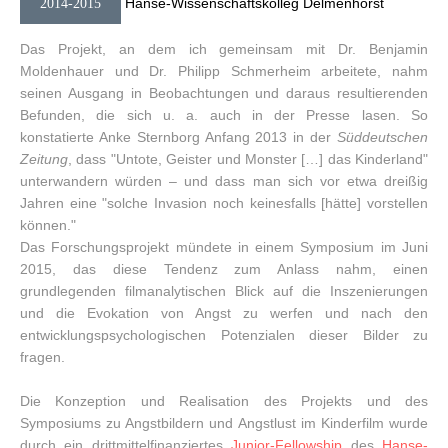
Hanse-Wissenschaftskolleg Delmenhorst
2014-2015
Das Projekt, an dem ich gemeinsam mit Dr. Benjamin
Moldenhauer und Dr. Philipp Schmerheim arbeitete, nahm
seinen Ausgang in Beobachtungen und daraus resultierenden
Befunden, die sich u. a. auch in der Presse lasen. So
konstatierte Anke Sternborg Anfang 2013 in der
Süddeutschen
Zeitung
, dass "Untote, Geister und Monster […] das Kinderland"
unterwandern würden – und dass man sich vor etwa dreißig
Jahren eine "solche Invasion noch keinesfalls [hätte] vorstellen
können."
Das Forschungsprojekt mündete in einem Symposium im Juni
2015, das diese Tendenz zum Anlass nahm, einen
grundlegenden filmanalytischen Blick auf die Inszenierungen
und die Evokation von Angst zu werfen und nach den
entwicklungspsychologischen Potenzialen dieser Bilder zu
fragen.
Die Konzeption und Realisation des Projekts und des
Symposiums zu Angstbildern und Angstlust im Kinderfilm wurde
durch ein drittmittelfinanziertes
Junior-Fellowship
des
Hanse-