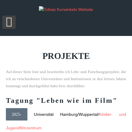
PROJEKTE
Auf dieser Seite liste und beschreibe ich Lehr- und Forschungsprojekte, die
ich an verschiedenen Universitäten und Institutionen in den letzten Jahren
beantragt und durchgeführt habe bzw. durchführe:
Tagung
"Leben
wie
im
Film"
Universität Hamburg/Wuppertal/
Kinder- und
2025-
Jugendfilmzentrum