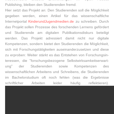
Publishing, bleiben den Studierenden fremd.
Hier setzt das Projekt an: Den Studierenden soll die Möglichkeit
gegeben werden, einen Artikel für das wissenschaftliche
Internetportal
KinderundJugendmedien.de
zu schreiben. Durch
das Projekt sollen Prozesse des forschenden Lernens gefördert
und Studierende am digitalen Publikationsdiskurs beteiligt
werden. Das Projekt adressiert damit nicht nur digitale
Kompetenzen, sondern bietet den Studierenden die Möglichkeit,
sich mit Forschungstätigkeiten auseinanderzusetzen und diese
zu erproben: Wei­ter stärkt es das Entstehen von For­schungsin­
teressen, die "forschungs­­be­zo­gene Selbst­­wirk­sam­­keits­er­wart­
ung" der Studierenden sowie Kom­petenzen des
wissenschaftlichen Arbeitens und Schreibens, die Studierenden
im Bachelor­studium oft noch feh­len (was die Er­gebnisse
schriftlicher Arbeiten lei­der häufig reflektieren).