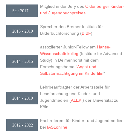
Mitglied in der Jury des
Oldenburger Kinder-
Seit 2017
und Jugendbuchpreises
Sprecher des Bremer Instituts für
2015 - 2019
Bilderbuchforschung (
BIBF
)
assoziierter Junior-Fellow am
Hanse-
Wissenschaftskolleg
(Institute for Advanced
Study) in Delmenhorst mit dem
2014 - 2015
Forschungsthema "
Angst und
Selbstermächtigung im Kinderfilm
"
Lehrbeauftragter der Arbeitsstelle für
Leseforschung und Kinder- und
2014 - 2019
Jugendmedien (
ALEKI
) der Universität zu
Köln
Fachreferent für Kinder- und Jugendmedien
2012 - 2022
bei
IASLonline