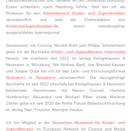
Literaturwissenschaft und -didaktik an der Universität Duisburg-
Essen schließlich nach Hamburg führte. Hier bin ich als
Professor für den
Arbeitsbereich Kinder- und Jugendmedien
verantwortlich und leite die Chefredaktion von
KinderundJugendmedien.de
, einem interdisziplinär
ausgerichteten Internetportal.
Gemeinsam mit Corinna Norrick-Rühl und Philipp Schmerheim
gebe ich die Buchreihe
Kinder- und Jugendliteratur Intermedial
heraus; sie erscheint seit 2012 im Verlag Königshausen &
Neumann in Würzburg. Mit Andrea Bartl, Ina Brendel-Kepser
und Juliane Dube bin ich für das Lehr- und Forschungsformat
Illustrators in Residence
verantwortlich. Die dazugehörige
Buchreihe ist seit 2022 ebenfalls bei Königshausen & Neumann
beheimatet. Gemeinsam mit Maren Conrad, Hartmut
Hombrecher, Alexandra und Michael Ritter sowie Marlene
Zöhrer gebe ich seit 2025 die Reihe
Forum Bilderbuchforschung
im Verlag Narr, Francke, Attempto heraus.
Ich bin Mitglied in der
Deutschen Akademie für Kinder- und
Jugendliteratur
, im European Network for Cinema and Media