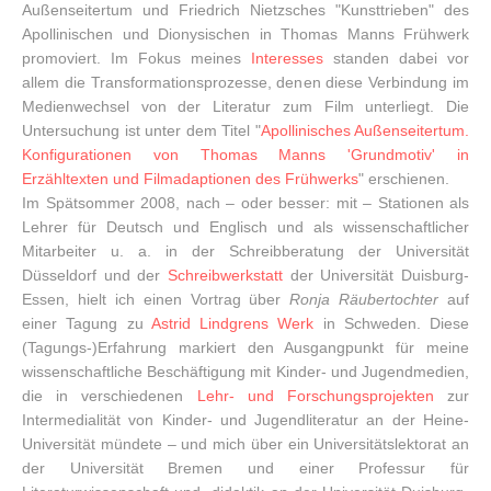
Außenseitertum und Friedrich Nietzsches "Kunsttrieben" des
Apollinischen und Dionysischen in Thomas Manns Frühwerk
promoviert. Im Fokus meines
Interesses
standen dabei vor
allem die Transformationsprozesse, denen diese Verbindung im
Medienwechsel von der Literatur zum Film unterliegt. Die
Untersuchung ist unter dem Titel "
Apollinisches Außenseitertum.
Konfigurationen von Thomas Manns 'Grundmotiv' in
Erzähltexten und Filmadaptionen des Frühwerks
" erschienen.
Im Spätsommer 2008, nach – oder besser: mit – Stationen als
Lehrer für Deutsch und Englisch und als wissenschaftlicher
Mitarbeiter u. a. in der Schreibberatung der Universität
Düsseldorf und der
Schreibwerkstatt
der Universität Duisburg-
Essen, hielt ich einen Vortrag über
Ronja Räubertochter
auf
einer Tagung zu
Astrid Lindgrens Werk
in Schweden. Diese
(Tagungs-)Erfahrung markiert den Ausgangpunkt für meine
wissenschaftliche Beschäftigung mit Kinder- und Jugendmedien,
die in verschiedenen
Lehr- und Forschungsprojekten
zur
Intermedialität von Kinder- und Jugendliteratur an der Heine-
Universität mündete – und mich über ein Universitätslektorat an
der Universität Bremen und einer Professur für