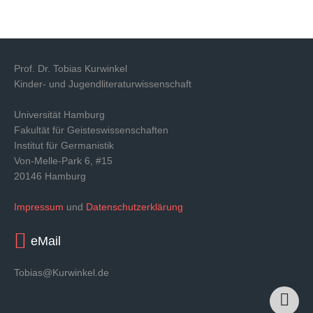
Prof. Dr. Tobias Kurwinkel
Kinder- und Jugendliteraturwissenschaft
Universität Hamburg
Fakultät für Geisteswissenschaften
Institut für Germanistik
Von-Melle-Park 6, #15
20146 Hamburg
Impressum
und
Datenschutzerklärung
eMail
Tobias@Kurwinkel.de