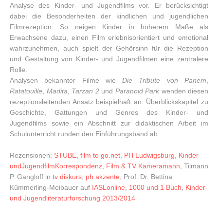
Analyse des Kinder- und Jugendfilms vor. Er berücksichtigt
dabei die Besonderheiten der kindlichen und jugendlichen
Filmrezeption: So neigen Kinder in höherem Maße als
Erwachsene dazu, einen Film erlebnisorientiert und emotional
wahrzunehmen, auch spielt der Gehörsinn für die Rezeption
und Gestaltung von Kinder- und Jugendfilmen eine zentralere
Rolle.
Analysen bekannter Filme wie
Die Tribute von Panem
,
Ratatouille
,
Madita
,
Tarzan 2
und
Paranoid Park
wenden diesen
rezeptionsleitenden Ansatz beispielhaft an. Überblickskapitel
zu
Geschichte, Gattungen und Genres des Kinder- und
Jugendfilms sowie ein Abschnitt zur didaktischen Arbeit im
Schulunterricht runden den Einführungsband ab.
Rezensionen:
STUBE
,
film to go.net
,
PH Ludwigsburg
,
Kinder­
und­Jugendfilm­Korres­pon­denz
,
Film & TV Kameramann
, Tilmann
P. Gangloff in
tv diskurs
,
ph akzente
, Prof. Dr. Bettina
Kümmerling-Meibauer auf
IASLonline
,
1000 und 1 Buch
,
Kinder-
und Jugendliteraturforschung 2013/2014