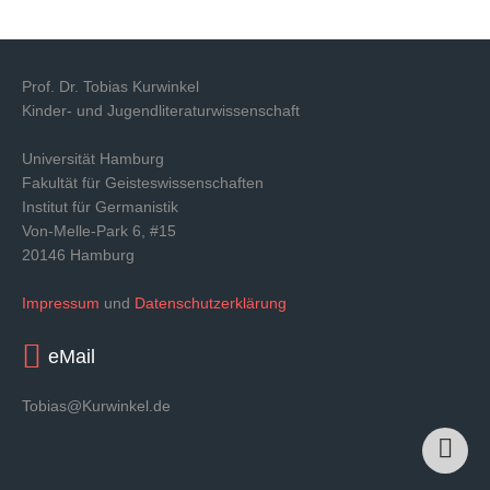
Prof. Dr. Tobias Kurwinkel
Kinder- und Jugendliteraturwissenschaft
Universität Hamburg
Fakultät für Geisteswissenschaften
Institut für Germanistik
Von-Melle-Park 6, #15
20146 Hamburg
Impressum
und
Datenschutzerklärung
eMail
Tobias@Kurwinkel.de