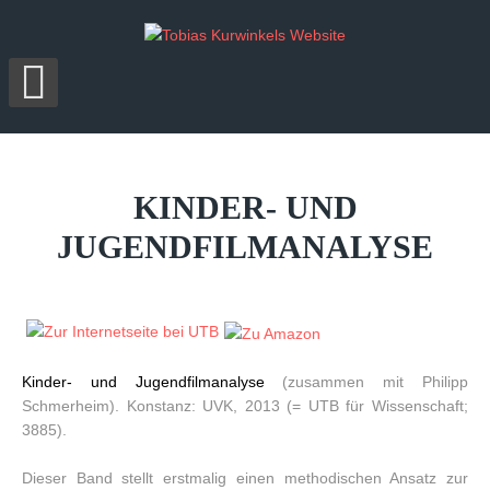
KINDER-
UND
JUGENDFILMANALYSE
Kinder- und Jugendfilmanalyse
(zusammen mit Philipp
Schmerheim). Konstanz: UVK, 2013 (= UTB für Wissenschaft;
3885).
Dieser Band stellt erstmalig einen methodischen Ansatz zur