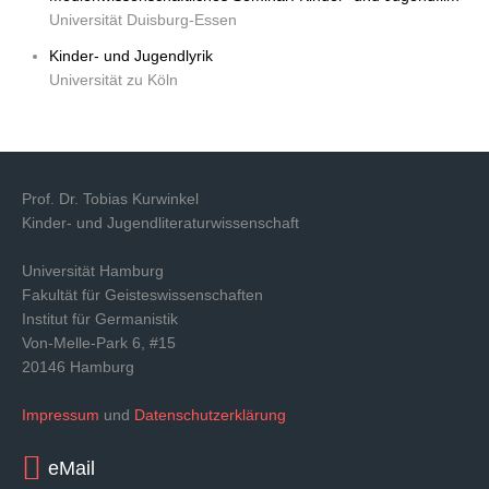
Universität Duisburg-Essen
Kinder- und Jugendlyrik
Universität zu Köln
Prof. Dr. Tobias Kurwinkel
Kinder- und Jugendliteraturwissenschaft
Universität Hamburg
Fakultät für Geisteswissenschaften
Institut für Germanistik
Von-Melle-Park 6, #15
20146 Hamburg
Impressum
und
Datenschutzerklärung
eMail