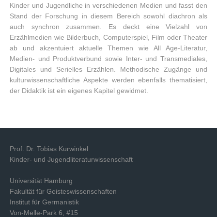
Kinder und Jugendliche in verschiedenen Medien und fasst den
Stand der Forschung in diesem Bereich sowohl diachron als
auch synchron zusammen. Es deckt eine Vielzahl von
Erzählmedien wie Bilderbuch, Computerspiel, Film oder Theater
ab und akzentuiert aktuelle Themen wie All Age-Literatur,
Medien- und Produktverbund sowie Inter- und Transmediales,
Digitales und Serielles Erzählen. Methodische Zugänge und
kulturwissenschaftliche Aspekte werden ebenfalls thematisiert,
der Didaktik ist ein eigenes Kapitel gewidmet.
Prof. Dr. Tobias Kurwinkel
Kinder- und Jugendliteraturwissenschaft
Universität Hamburg
Fakultät für Geisteswissenschaften
Institut für Germanistik
Von-Melle-Park 6, #15